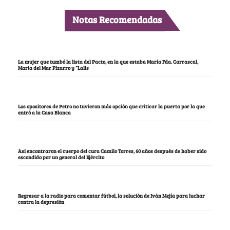
Notas Recomendadas
La mujer que tumbó la lista del Pacto, en la que estaba María Fda. Carrascal,
María del Mar Pizarro y “Lalis
Los opositores de Petro no tuvieron más opción que criticar la puerta por la que
entró a la Casa Blanca
Así encontraron el cuerpo del cura Camilo Torres, 60 años después de haber sido
escondido por un general del Ejército
Regresar a la radio para comentar fútbol, la solución de Iván Mejía para luchar
contra la depresión