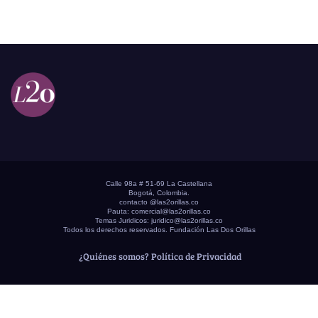
Calle 98a # 51-69 La Castellana
Bogotá, Colombia.
contacto @las2orillas.co
Pauta:
comercial@las2orillas.co
Temas Juridicos:
juridico@las2orillas.co
Todos los derechos reservados. Fundación Las Dos Orillas
¿Quiénes somos?
Política de Privacidad