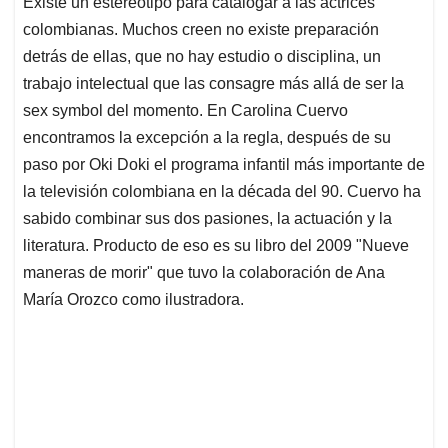
Existe un estereotipo para catalogar a las actrices
s
b
e
l
a
colombianas. Muchos creen no existe preparación
A
o
d
d
p
o
I
s
detrás de ellas, que no hay estudio o disciplina, un
p
k
n
trabajo intelectual que las consagre más allá de ser la
sex symbol del momento. En Carolina Cuervo
encontramos la excepción a la regla, después de su
paso por Oki Doki el programa infantil más importante de
la televisión colombiana en la década del 90. Cuervo ha
sabido combinar sus dos pasiones, la actuación y la
literatura. Producto de eso es su libro del 2009 "Nueve
maneras de morir" que tuvo la colaboración de Ana
María Orozco como ilustradora.