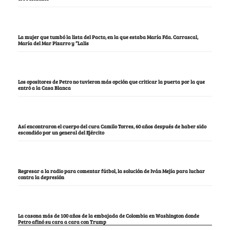
La mujer que tumbó la lista del Pacto, en la que estaba María Fda. Carrascal,
María del Mar Pizarro y “Lalis
Los opositores de Petro no tuvieron más opción que criticar la puerta por la que
entró a la Casa Blanca
Así encontraron el cuerpo del cura Camilo Torres, 60 años después de haber sido
escondido por un general del Ejército
Regresar a la radio para comentar fútbol, la solución de Iván Mejía para luchar
contra la depresión
La casona más de 100 años de la embajada de Colombia en Washington donde
Petro afinó su cara a cara con Trump