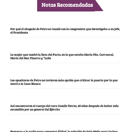
Notas Recomendadas
Por qué el abogado de Petro se reunió con la congresista que investigaba a su jefe,
el Presidente
La mujer que tumbó la lista del Pacto, en la que estaba María Fda. Carrascal,
María del Mar Pizarro y “Lalis
Los opositores de Petro no tuvieron más opción que criticar la puerta por la que
entró a la Casa Blanca
Así encontraron el cuerpo del cura Camilo Torres, 60 años después de haber sido
escondido por un general del Ejército
Regresar a la radio para comentar fútbol, la solución de Iván Mejía para luchar