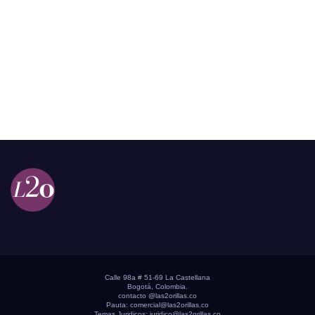
Calle 98a # 51-69 La Castellana
Bogotá, Colombia.
contacto @las2orillas.co
Pauta:
comercial@las2orillas.co
Temas Juridicos:
juridico@las2orillas.co