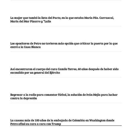
La mujer que tumbó la lista del Pacto, en la que estaba María Fda. Carrascal,
María del Mar Pizarro y “Lalis
Los opositores de Petro no tuvieron más opción que criticar la puerta por la que
entró a la Casa Blanca
Así encontraron el cuerpo del cura Camilo Torres, 60 años después de haber sido
escondido por un general del Ejército
Regresar a la radio para comentar fútbol, la solución de Iván Mejía para luchar
contra la depresión
La casona más de 100 años de la embajada de Colombia en Washington donde
Petro afinó su cara a cara con Trump