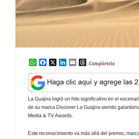
W
F
X
L
E
T
Compártelo
h
a
i
m
h
a
c
n
a
r
t
e
k
i
e
s
b
e
l
a
A
o
d
d
La Guajira logró un hito significativo en el escenari
p
o
I
s
de su marca Discover La Guajira-siendo galardon
p
k
n
Media & TV Awards.
Este reconocimiento va más allá del premio, marca