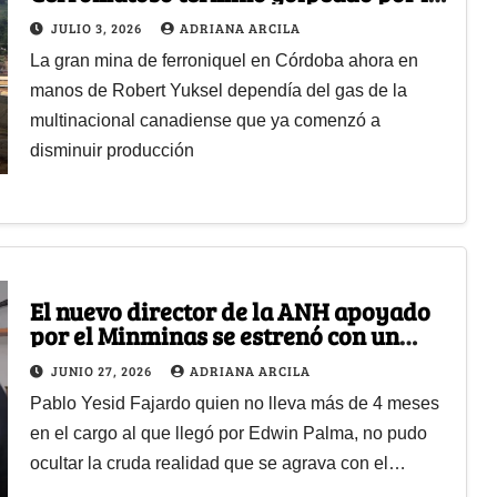
crisis de gas en Canacol
JULIO 3, 2026
ADRIANA ARCILA
La gran mina de ferroniquel en Córdoba ahora en
manos de Robert Yuksel dependía del gas de la
multinacional canadiense que ya comenzó a
disminuir producción
El nuevo director de la ANH apoyado
por el Minminas se estrenó con un
devastador informe sobre el gas en
JUNIO 27, 2026
ADRIANA ARCILA
Colombia
Pablo Yesid Fajardo quien no lleva más de 4 meses
en el cargo al que llegó por Edwin Palma, no pudo
ocultar la cruda realidad que se agrava con el…