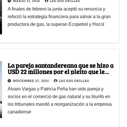
MARZO 11, 2026
LAS DOS ORILLAS
A finales de febrero la junta aceptó su renuncia y
reforzó la estrategia financiera para salvar a la gran
productora de gas, la superan Ecopetrol y Hocol
La pareja santandereana que se hizo a
USD 22 millones por el pleito que le
ganó a Canacol Energy
NOVIEMBRE 27, 2025
LAS DOS ORILLAS
Álvaro Vargas y Patricia Peña han sido pareja y
socios en el comercio de gas natural y su triunfo en
los tribunales mandó a reorganización a la empresa
canadiense