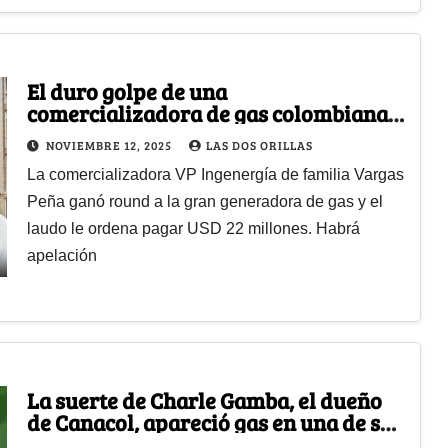
El duro golpe de una
comercializadora de gas colombiana a
la canadiense Canacol en cabeza de
NOVIEMBRE 12, 2025
LAS DOS ORILLAS
Charle Gamba
La comercializadora VP Ingenergía de familia Vargas
Peña ganó round a la gran generadora de gas y el
laudo le ordena pagar USD 22 millones. Habrá
apelación
La suerte de Charle Gamba, el dueño
de Canacol, apareció gas en una de sus
exploraciones en Córdoba