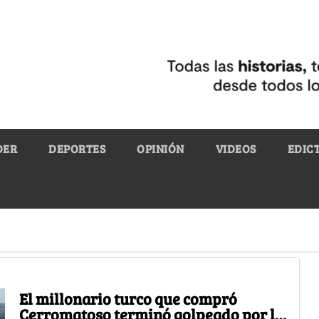
DER
DEPORTES
OPINIÓN
VIDEOS
EDIC
El millonario turco que compró
Cerromatoso terminó golpeado por la