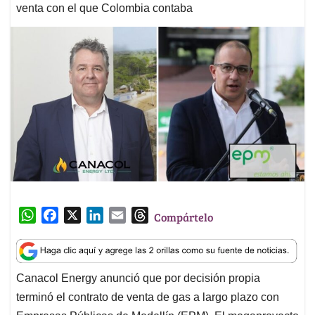
venta con el que Colombia contaba
W
F
X
L
E
T
Compártelo
h
a
i
m
h
a
c
n
a
r
t
e
k
i
e
Canacol Energy anunció que por decisión propia
s
b
e
l
a
terminó el contrato de venta de gas a largo plazo con
A
o
d
d