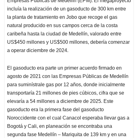
p
o
I
s
Empresas Públicas de Medellín (EPM). El megaproyecto
p
k
n
incluía la realización de un gasoducto de 300 km entre
la planta de tratamiento en Jobo que recoge el gas
natural producido en sus campos cerca de la costa
caribeña hasta la ciudad de Medellín, valorado entre
US$450 millones y US$500 millones, debería comenzar
a operar diciembre de 2024.
El gasoducto era parte un primer acuerdo firmado en
agosto de 2021 con las Empresas Públicas de Medellín
para suminístrale gas por 12 años, donde inicialmente
transportaría 21 millones de pies cúbicos, cifra que se
elevaría a 54 millones a diciembre de 2025. Este
gasoducto era la primera fase del gasoducto
Noroccidente con el cual Canacol esperaba llevar gas a
Bogotá y Cali, en planeación se encontraba una
segunda fase Medellín – Mariquita de 139 km y en una