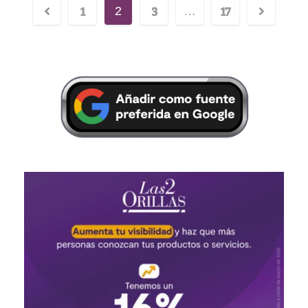
1
3
17
2
…