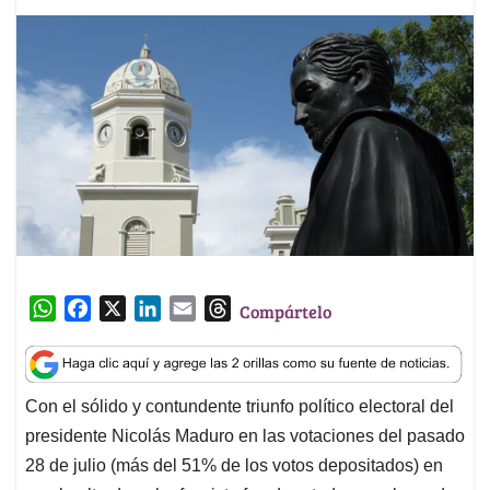
W
F
X
L
E
T
Compártelo
h
a
i
m
h
a
c
n
a
r
t
e
k
i
e
Con el sólido y contundente triunfo político electoral del
s
b
e
l
a
presidente Nicolás Maduro en las votaciones del pasado
A
o
d
d
p
o
I
s
28 de julio (más del 51% de los votos depositados) en