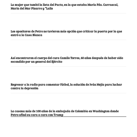
La mujer que tumbó la lista del Pacto, en la que estaba María Fda. Carrascal,
María del Mar Pizarro y “Lalis
Los opositores de Petro no tuvieron más opción que criticar la puerta por la que
entró a la Casa Blanca
Así encontraron el cuerpo del cura Camilo Torres, 60 años después de haber sido
escondido por un general del Ejército
Regresar a la radio para comentar fútbol, la solución de Iván Mejía para luchar
contra la depresión
La casona más de 100 años de la embajada de Colombia en Washington donde
Petro afinó su cara a cara con Trump