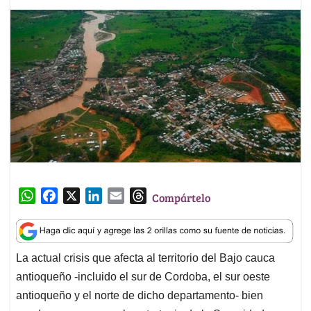
W
F
X
L
E
T
Compártelo
h
a
i
m
h
a
c
n
a
r
t
e
k
i
e
La actual crisis que afecta al territorio del Bajo cauca
s
b
e
l
a
antioqueño -incluido el sur de Cordoba, el sur oeste
A
o
d
d
p
o
I
s
antioqueño y el norte de dicho departamento- bien