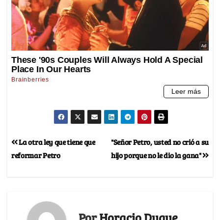
La otra ley que tiene que
"Señor Petro, usted no crió a su
reformar Petro
hijo porque no le dio la gana"
Por
Horacio Duque