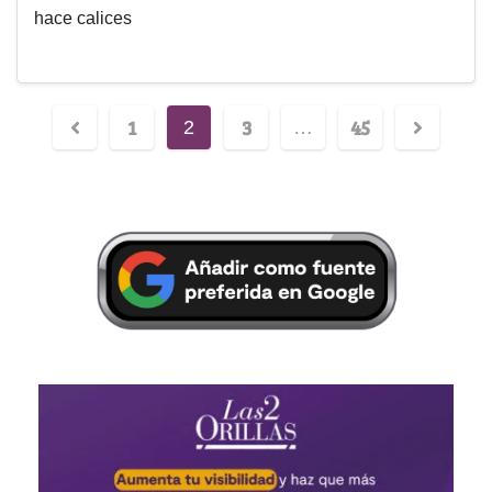
hace calices
1
3
45
2
…