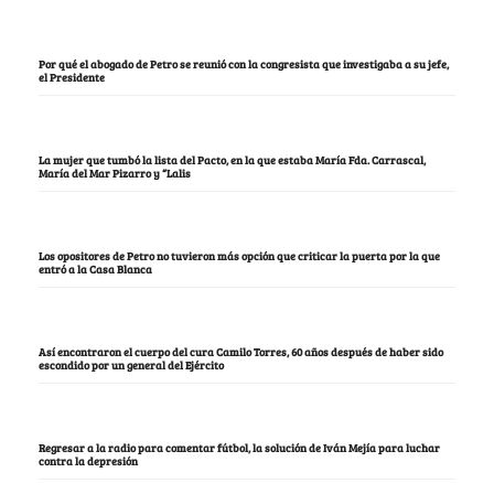
Por qué el abogado de Petro se reunió con la congresista que investigaba a su jefe,
el Presidente
La mujer que tumbó la lista del Pacto, en la que estaba María Fda. Carrascal,
María del Mar Pizarro y “Lalis
Los opositores de Petro no tuvieron más opción que criticar la puerta por la que
entró a la Casa Blanca
Así encontraron el cuerpo del cura Camilo Torres, 60 años después de haber sido
escondido por un general del Ejército
Regresar a la radio para comentar fútbol, la solución de Iván Mejía para luchar
contra la depresión