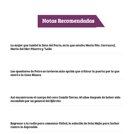
Notas Recomendadas
La mujer que tumbó la lista del Pacto, en la que estaba María Fda. Carrascal,
María del Mar Pizarro y “Lalis
Los opositores de Petro no tuvieron más opción que criticar la puerta por la que
entró a la Casa Blanca
Así encontraron el cuerpo del cura Camilo Torres, 60 años después de haber sido
escondido por un general del Ejército
Regresar a la radio para comentar fútbol, la solución de Iván Mejía para luchar
contra la depresión