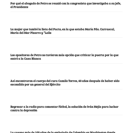
Por qué el abogado de Petro se reunió con la congresista que investigaba a su jefe,
el Presidente
La mujer que tumbó la lista del Pacto, en la que estaba María Fda. Carrascal,
María del Mar Pizarro y “Lalis
Los opositores de Petro no tuvieron más opción que criticar la puerta por la que
entró a la Casa Blanca
Así encontraron el cuerpo del cura Camilo Torres, 60 años después de haber sido
escondido por un general del Ejército
Regresar a la radio para comentar fútbol, la solución de Iván Mejía para luchar
contra la depresión
La casona más de 100 años de la embajada de Colombia en Washington donde