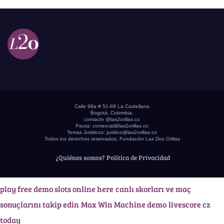
Calle 98a # 51-69 La Castellana
Bogotá, Colombia.
contacto @las2orillas.co
Pauta:
comercial@las2orillas.co
Temas Juridicos:
juridico@las2orillas.co
Todos los derechos reservados. Fundación Las Dos Orillas
¿Quiénes somos?
Política de Privacidad
play free demo slots online here
canlı skorları ve maç
sonuçlarını takip edin
Max Win Machine demo
livescore cz
today