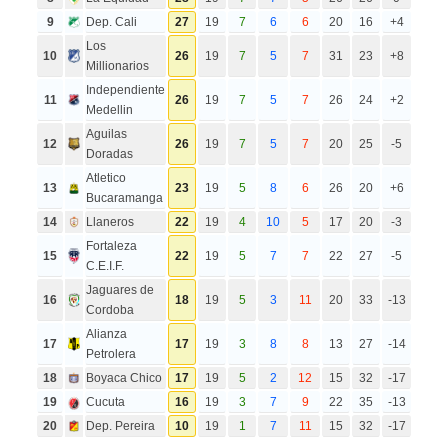
9
Dep. Cali
27
19
7
6
6
20
16
+4
Los
10
26
19
7
5
7
31
23
+8
Millionarios
Independiente
11
26
19
7
5
7
26
24
+2
Medellin
Aguilas
12
26
19
7
5
7
20
25
-5
Doradas
Atletico
13
23
19
5
8
6
26
20
+6
Bucaramanga
14
Llaneros
22
19
4
10
5
17
20
-3
Fortaleza
15
22
19
5
7
7
22
27
-5
C.E.I.F.
Jaguares de
16
18
19
5
3
11
20
33
-13
Cordoba
Alianza
17
17
19
3
8
8
13
27
-14
Petrolera
18
Boyaca Chico
17
19
5
2
12
15
32
-17
19
Cucuta
16
19
3
7
9
22
35
-13
20
Dep. Pereira
10
19
1
7
11
15
32
-17