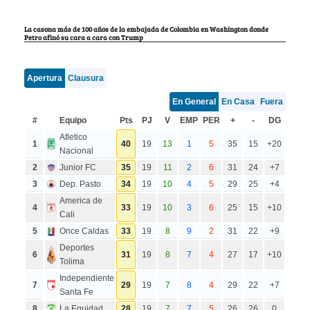
La casona más de 100 años de la embajada de Colombia en Washington donde
Petro afinó su cara a cara con Trump
Apertura
Clausura
En General
En Casa
Fuera
#
Equipo
Pts
PJ
V
EMP
PER
+
-
DG
Atletico
1
40
19
13
1
5
35
15
+20
Nacional
2
Junior FC
35
19
11
2
6
31
24
+7
3
Dep. Pasto
34
19
10
4
5
29
25
+4
America de
4
33
19
10
3
6
25
15
+10
Cali
5
Once Caldas
33
19
8
9
2
31
22
+9
Deportes
6
31
19
8
7
4
27
17
+10
Tolima
Independiente
7
29
19
7
8
4
29
22
+7
Santa Fe
8
La Equidad
28
19
7
7
5
26
26
0