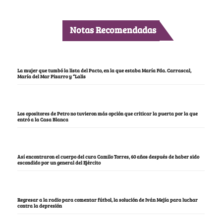
Notas Recomendadas
La mujer que tumbó la lista del Pacto, en la que estaba María Fda. Carrascal,
María del Mar Pizarro y “Lalis
Los opositores de Petro no tuvieron más opción que criticar la puerta por la que
entró a la Casa Blanca
Así encontraron el cuerpo del cura Camilo Torres, 60 años después de haber sido
escondido por un general del Ejército
Regresar a la radio para comentar fútbol, la solución de Iván Mejía para luchar
contra la depresión