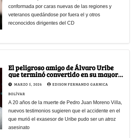
conformada por caras nuevas de las regiones y
veteranos quedándose por fuera el y otros
reconocidos dirigentes del CD
El peligroso amigo de Álvaro Uribe
que terminó convertido en su mayor
opositor y murió en un sospechoso
MARZO 5, 2026
EDISON FERNANDO GARNICA
accidente aéreo
BOLÍVAR
A 20 años de la muerte de Pedro Juan Moreno Villa,
nuevos testimonios sugieren que el accidente en el
que murió el exasesor de Uribe pudo ser un atroz
asesinato