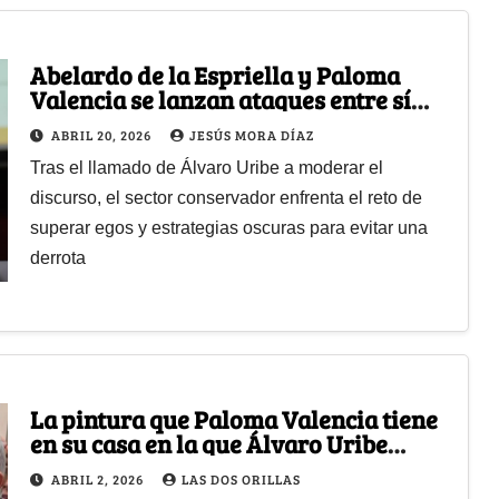
Abelardo de la Espriella y Paloma
Valencia se lanzan ataques entre sí
mientras la derecha se divide y pierde
ABRIL 20, 2026
JESÚS MORA DÍAZ
fuerza
Tras el llamado de Álvaro Uribe a moderar el
discurso, el sector conservador enfrenta el reto de
superar egos y estrategias oscuras para evitar una
derrota
La pintura que Paloma Valencia tiene
en su casa en la que Álvaro Uribe
aparece como Jesucristo
ABRIL 2, 2026
LAS DOS ORILLAS