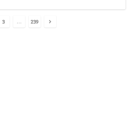
3
239
…