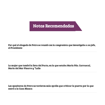
Notas Recomendadas
Por qué el abogado de Petro se reunió con la congresista que investigaba a su jefe,
el Presidente
La mujer que tumbó la lista del Pacto, en la que estaba María Fda. Carrascal,
María del Mar Pizarro y “Lalis
Los opositores de Petro no tuvieron más opción que criticar la puerta por la que
entró a la Casa Blanca