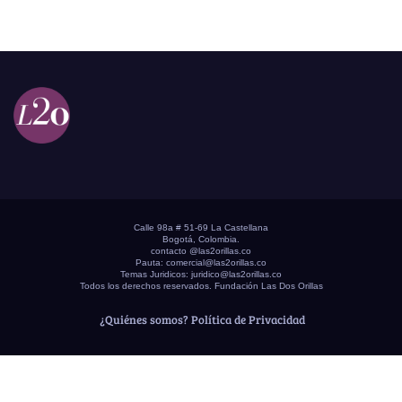
Calle 98a # 51-69 La Castellana
Bogotá, Colombia.
contacto @las2orillas.co
Pauta:
comercial@las2orillas.co
Temas Juridicos:
juridico@las2orillas.co
Todos los derechos reservados. Fundación Las Dos Orillas
¿Quiénes somos?
Política de Privacidad