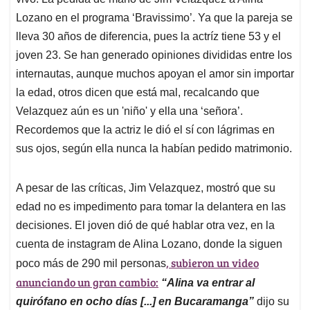
A
o
d
d
p
o
I
s
Lozano en el programa ‘Bravissimo’. Ya que la pareja se
p
k
n
lleva 30 años de diferencia, pues la actríz tiene 53 y el
joven 23. Se han generado opiniones divididas entre los
internautas, aunque muchos apoyan el amor sin importar
la edad, otros dicen que está mal, recalcando que
Velazquez aún es un 'niño' y ella una ‘señora’.
Recordemos que la actriz le dió el sí con lágrimas en
sus ojos, según ella nunca la habían pedido matrimonio.
A pesar de las críticas, Jim Velazquez, mostró que su
edad no es impedimento para tomar la delantera en las
decisiones. El joven dió de qué hablar otra vez, en la
cuenta de instagram de Alina Lozano, donde la siguen
, subieron un video
poco más de 290 mil personas
anunciando un gran cambio:
“Alina va entrar al
quirófano en ocho días [...] en Bucaramanga”
dijo su