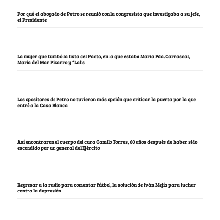
Por qué el abogado de Petro se reunió con la congresista que investigaba a su jefe,
el Presidente
La mujer que tumbó la lista del Pacto, en la que estaba María Fda. Carrascal,
María del Mar Pizarro y “Lalis
Los opositores de Petro no tuvieron más opción que criticar la puerta por la que
entró a la Casa Blanca
Así encontraron el cuerpo del cura Camilo Torres, 60 años después de haber sido
escondido por un general del Ejército
Regresar a la radio para comentar fútbol, la solución de Iván Mejía para luchar
contra la depresión