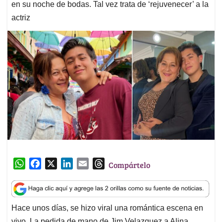
en su noche de bodas. Tal vez trata de ‘rejuvenecer’ a la
actriz
W
F
X
L
E
T
Compártelo
h
a
i
m
h
a
c
n
a
r
t
e
k
i
e
Hace unos días, se hizo viral una romántica escena en
s
b
e
l
a
vivo. La pedida de mano de Jim Velazquez a Alina