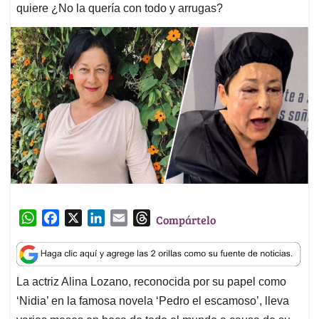
quiere ¿No la quería con todo y arrugas?
W
F
X
L
E
T
Compártelo
h
a
i
m
h
a
c
n
a
r
t
e
k
i
e
La actriz Alina Lozano, reconocida por su papel como
s
b
e
l
a
‘Nidia’ en la famosa novela ‘Pedro el escamoso’, lleva
A
o
d
d