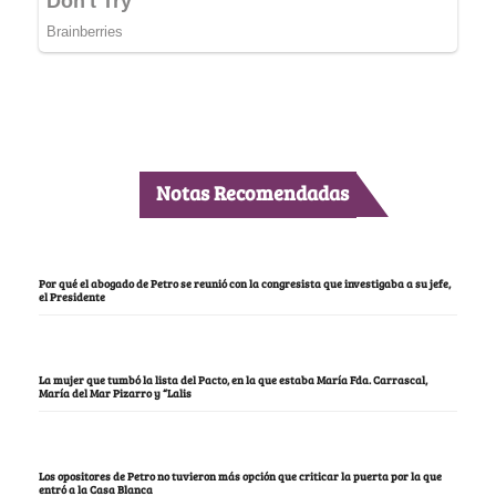
Notas Recomendadas
Por qué el abogado de Petro se reunió con la congresista que investigaba a su jefe,
el Presidente
La mujer que tumbó la lista del Pacto, en la que estaba María Fda. Carrascal,
María del Mar Pizarro y “Lalis
Los opositores de Petro no tuvieron más opción que criticar la puerta por la que
entró a la Casa Blanca