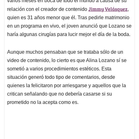
p
o
I
s
varios meses en boca de todo el mundo a causa de su
p
k
n
Jimmy Velásquez
relación con el creador de contenido
,
quien es 31 años menor que él. Tras pedirle matrimonio
en un programa en vivo, el joven anunció que Lozano se
haría algunas cirugías para lucir mejor el día de la boda.
Aunque muchos pensaban que se trataba sólo de un
video de contenido, lo cierto es que Alina Lozano sí se
sometió a varios procedimientos estéticos. Esta
situación generó todo tipo de comentarios, desde
quienes la felicitaron por arriesgarse y aquellos que la
critican señalando que no debería casarse si su
prometido no la acepta como es.