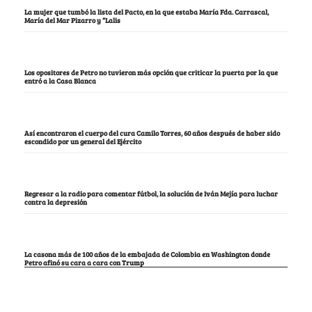
La mujer que tumbó la lista del Pacto, en la que estaba María Fda. Carrascal,
María del Mar Pizarro y “Lalis
Los opositores de Petro no tuvieron más opción que criticar la puerta por la que
entró a la Casa Blanca
Así encontraron el cuerpo del cura Camilo Torres, 60 años después de haber sido
escondido por un general del Ejército
Regresar a la radio para comentar fútbol, la solución de Iván Mejía para luchar
contra la depresión
La casona más de 100 años de la embajada de Colombia en Washington donde
Petro afinó su cara a cara con Trump