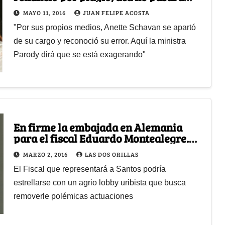
nada
MAYO 11, 2016
JUAN FELIPE ACOSTA
"Por sus propios medios, Anette Schavan se apartó
de su cargo y reconoció su error. Aquí la ministra
Parody dirá que se está exagerando"
En firme la embajada en Alemania
para el fiscal Eduardo Montealegre.
Los Uribistas buscan atajarlo
MARZO 2, 2016
LAS DOS ORILLAS
El Fiscal que representará a Santos podría
estrellarse con un agrio lobby uribista que busca
removerle polémicas actuaciones