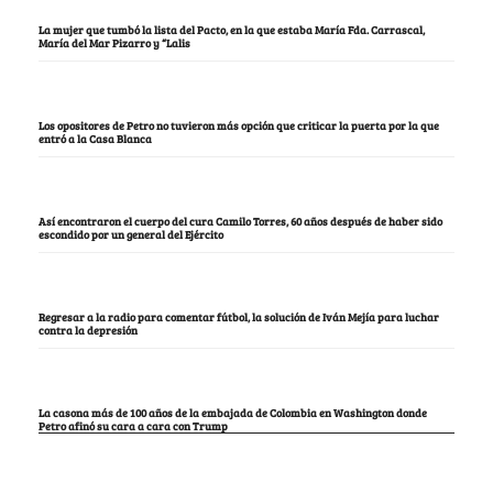
La mujer que tumbó la lista del Pacto, en la que estaba María Fda. Carrascal,
María del Mar Pizarro y “Lalis
Los opositores de Petro no tuvieron más opción que criticar la puerta por la que
entró a la Casa Blanca
Así encontraron el cuerpo del cura Camilo Torres, 60 años después de haber sido
escondido por un general del Ejército
Regresar a la radio para comentar fútbol, la solución de Iván Mejía para luchar
contra la depresión
La casona más de 100 años de la embajada de Colombia en Washington donde
Petro afinó su cara a cara con Trump