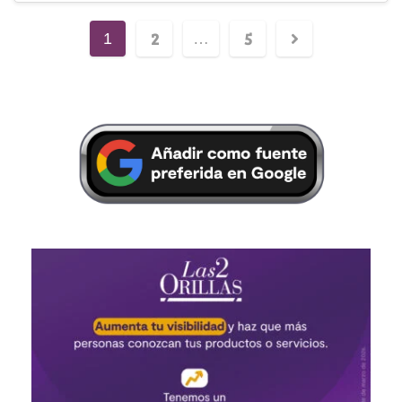
2
5
1
…