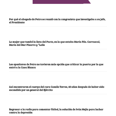
Por qué el abogado de Petro se reunió con la congresista que investigaba a su jefe,
el Presidente
La mujer que tumbó la lista del Pacto, en la que estaba María Fda. Carrascal,
María del Mar Pizarro y “Lalis
Los opositores de Petro no tuvieron más opción que criticar la puerta por la que
entró a la Casa Blanca
Así encontraron el cuerpo del cura Camilo Torres, 60 años después de haber sido
escondido por un general del Ejército
Regresar a la radio para comentar fútbol, la solución de Iván Mejía para luchar
contra la depresión