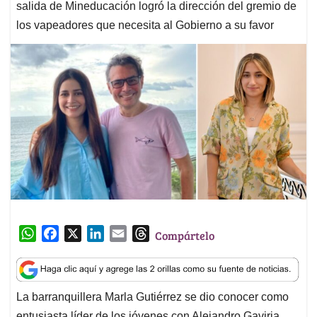
salida de Mineducación logró la dirección del gremio de
los vapeadores que necesita al Gobierno a su favor
W
F
X
L
E
T
Compártelo
h
a
i
m
h
a
c
n
a
r
t
e
k
i
e
La barranquillera Marla Gutiérrez se dio conocer como
s
b
e
l
a
entusiasta líder de los jóvenes con Alejandro Gaviria