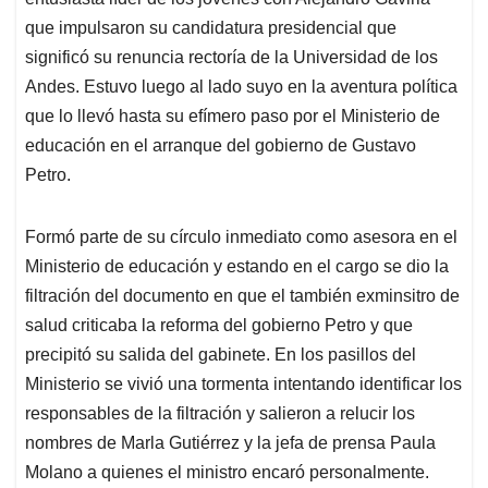
A
o
d
d
p
o
I
s
que impulsaron su candidatura presidencial que
p
k
n
significó su renuncia rectoría de la Universidad de los
Andes. Estuvo luego al lado suyo en la aventura política
que lo llevó hasta su efímero paso por el Ministerio de
educación en el arranque del gobierno de Gustavo
Petro.
Formó parte de su círculo inmediato como asesora en el
Ministerio de educación y estando en el cargo se dio la
filtración del documento en que el también exminsitro de
salud criticaba la reforma del gobierno Petro y que
precipitó su salida del gabinete. En los pasillos del
Ministerio se vivió una tormenta intentando identificar los
responsables de la filtración y salieron a relucir los
nombres de Marla Gutiérrez y la jefa de prensa Paula
Molano a quienes el ministro encaró personalmente.