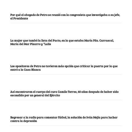
Por qué el abogado de Petro se reunió con la congresista que investigaba a su jefe,
el Presidente
La mujer que tumbó la lista del Pacto, en la que estaba María Fda. Carrascal,
María del Mar Pizarro y “Lalis
Los opositores de Petro no tuvieron más opción que criticar la puerta por la que
entró a la Casa Blanca
Así encontraron el cuerpo del cura Camilo Torres, 60 años después de haber sido
escondido por un general del Ejército
Regresar a la radio para comentar fútbol, la solución de Iván Mejía para luchar
contra la depresión