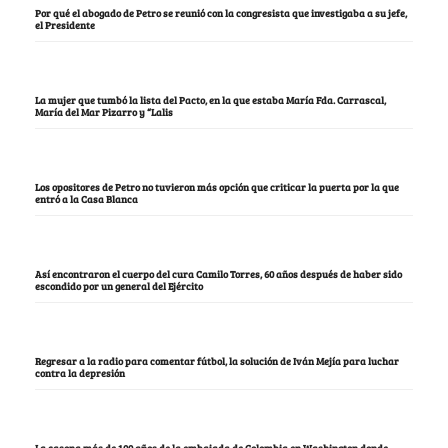
Por qué el abogado de Petro se reunió con la congresista que investigaba a su jefe,
el Presidente
La mujer que tumbó la lista del Pacto, en la que estaba María Fda. Carrascal,
María del Mar Pizarro y “Lalis
Los opositores de Petro no tuvieron más opción que criticar la puerta por la que
entró a la Casa Blanca
Así encontraron el cuerpo del cura Camilo Torres, 60 años después de haber sido
escondido por un general del Ejército
Regresar a la radio para comentar fútbol, la solución de Iván Mejía para luchar
contra la depresión