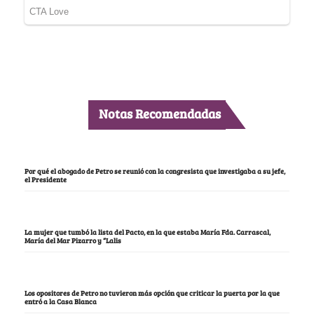
Notas Recomendadas
Por qué el abogado de Petro se reunió con la congresista que investigaba a su jefe,
el Presidente
La mujer que tumbó la lista del Pacto, en la que estaba María Fda. Carrascal,
María del Mar Pizarro y “Lalis
Los opositores de Petro no tuvieron más opción que criticar la puerta por la que
entró a la Casa Blanca