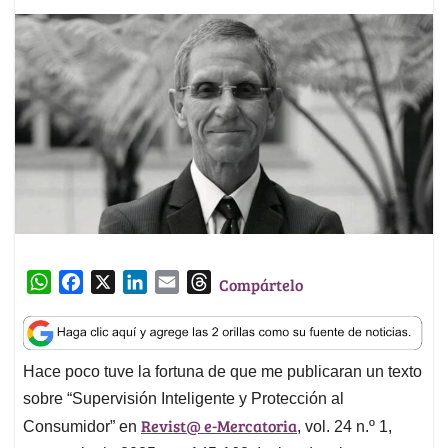
W
F
X
L
E
T
Compártelo
h
a
i
m
h
a
c
n
a
r
t
e
k
i
e
Hace poco tuve la fortuna de que me publicaran un texto
s
b
e
l
a
sobre “Supervisión Inteligente y Protección al
A
o
d
d
p
o
I
s
Revist@ e-Mercatoria
Consumidor” en
, vol. 24 n.º 1,