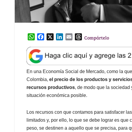
W
F
X
L
E
T
Compártelo
h
a
i
m
h
a
c
n
a
r
t
e
k
i
e
s
b
e
l
a
A
o
d
d
En una Economía Social de Mercado, como la que s
p
o
I
s
Colombia,
el precio de los productos y servicio
p
k
n
recursos productivos
, de modo que la sociedad 
situación económica posible.
Los recursos con que contamos para satisfacer la
limitados y, por ello, lo que se debe lograr es que
peso, se destinen a aquello que se precisa, para 