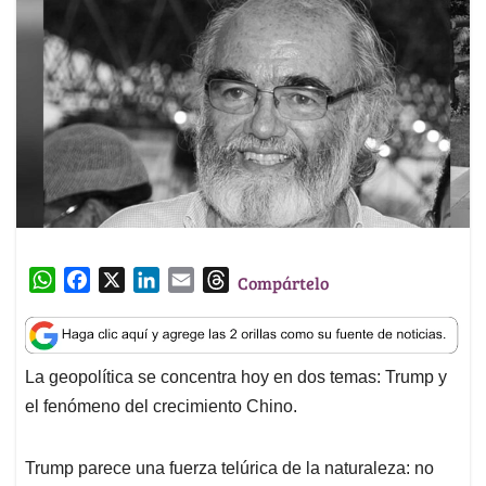
W
F
X
L
E
T
Compártelo
h
a
i
m
h
a
c
n
a
r
t
e
k
i
e
La geopolítica se concentra hoy en dos temas: Trump y
s
b
e
l
a
el fenómeno del crecimiento Chino.
A
o
d
d
p
o
I
s
p
k
n
Trump parece una fuerza telúrica de la naturaleza: no