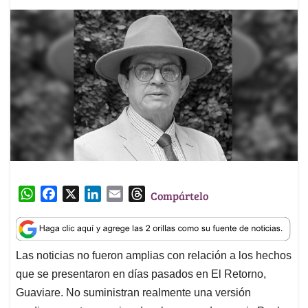
W
F
X
L
E
T
Compártelo
h
a
i
m
h
a
c
n
a
r
t
e
k
i
e
Las noticias no fueron amplias con relación a los hechos
s
b
e
l
a
que se presentaron en días pasados en El Retorno,
A
o
d
d
p
o
I
s
Guaviare. No suministran realmente una versión