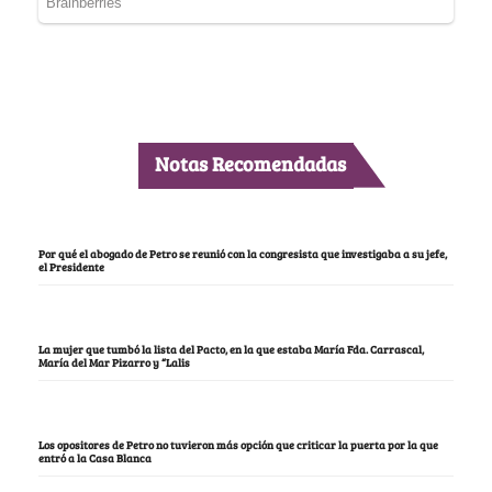
Notas Recomendadas
Por qué el abogado de Petro se reunió con la congresista que investigaba a su jefe,
el Presidente
La mujer que tumbó la lista del Pacto, en la que estaba María Fda. Carrascal,
María del Mar Pizarro y “Lalis
Los opositores de Petro no tuvieron más opción que criticar la puerta por la que
entró a la Casa Blanca