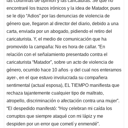
p
o
I
s
las columnas de opinión y las caricaturas. Sé que no
p
k
n
encontraré los trazos irónicos y la idea de Matador, pues
se le dijo “Adios” por las denuncias de violencia de
género que, llegaron al director del diario, debido a una
carta, enviada por un abogado, pidiendo el retiro del
caricaturista. Y, el medio de comunicación que ha
promovido la campaña: No es hora de callar. “En
relación con el señalamiento presentado contra el
caricaturista “Matador”, sobre un acto de violencia de
género, ocurrido hace 10 años -y del cual nos enteramos
ayer-, en el que estuvo involucrada su compañera
sentimental (actual esposa), EL TIEMPO manifiesta que
rechaza tajantemente cualquier tipo de maltrato,
atropello, discriminación o afectación contra una mujer”.
“El despedido manifestó: “Hoy celebran mi caída los
corruptos que siempre ataqué con mi lápiz y me
despiden por un error que cometí y enmendé”.