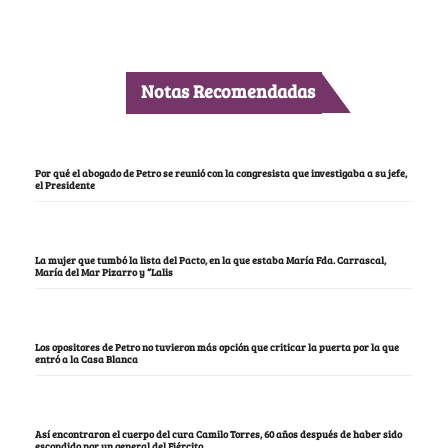
Notas Recomendadas
Por qué el abogado de Petro se reunió con la congresista que investigaba a su jefe,
el Presidente
La mujer que tumbó la lista del Pacto, en la que estaba María Fda. Carrascal,
María del Mar Pizarro y “Lalis
Los opositores de Petro no tuvieron más opción que criticar la puerta por la que
entró a la Casa Blanca
Así encontraron el cuerpo del cura Camilo Torres, 60 años después de haber sido
escondido por un general del Ejército