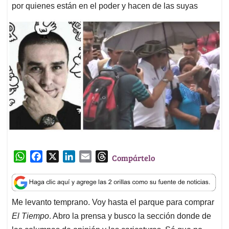
por quienes están en el poder y hacen de las suyas
W
F
X
L
E
T
Compártelo
h
a
i
m
h
a
c
n
a
r
t
e
k
i
e
Me levanto temprano. Voy hasta el parque para comprar
s
b
e
l
a
El Tiempo
. Abro la prensa y busco la sección donde de
A
o
d
d