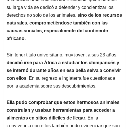
A
o
d
d
p
o
I
s
su larga vida se dedicó a defender y concientizar los
p
k
n
derechos no solo de los animales,
sino de los recursos
naturales, comprometiéndose también con las
causas sociales, especialmente del continente
africano.
Sin tener título universitario, muy joven, a sus 23 años,
decidió irse para África a estudiar los chimpancés y
se internó durante años en esa bella selva a convivir
con ellos
. En su regreso a Inglaterra fue cuestionada
por la academia sobre sus descubrimientos.
Ella pudo comprobar que estos hermosos animales
construían y usaban herramientas para acceder a
alimentos en sitios difíciles de llegar
. En la
convivencia con ellos también pudo evidenciar que son