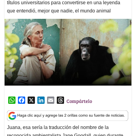
títulos universitarios para convertirse en una leyenda
que entendió, mejor que nadie, el mundo animal
W
F
X
L
E
T
Compártelo
h
a
i
m
h
a
c
n
a
r
t
e
k
i
e
Juana, esa sería la traducción del nombre de la
s
b
e
l
a
reconocida ambientalista Jane Goodall, quien durante