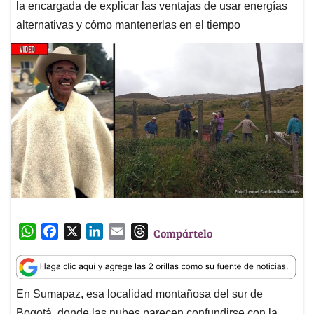
la encargada de explicar las ventajas de usar energías
alternativas y cómo mantenerlas en el tiempo
W
F
X
L
E
T
Compártelo
h
a
i
m
h
a
c
n
a
r
t
e
k
i
e
En Sumapaz, esa localidad montañosa del sur de
s
b
e
l
a
Bogotá, donde las nubes parecen confundirse con la