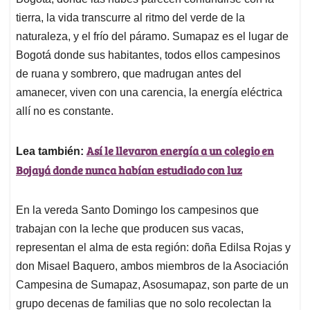
A
o
d
d
p
o
I
s
tierra, la vida transcurre al ritmo del verde de la
p
k
n
naturaleza, y el frío del páramo. Sumapaz es el lugar de
Bogotá donde sus habitantes, todos ellos campesinos
de ruana y sombrero, que madrugan antes del
amanecer, viven con una carencia, la energía eléctrica
allí no es constante.
Así le llevaron energía a un colegio en
Lea también:
Bojayá donde nunca habían estudiado con luz
En la vereda Santo Domingo los campesinos que
trabajan con la leche que producen sus vacas,
representan el alma de esta región: doña Edilsa Rojas y
don Misael Baquero, ambos miembros de la Asociación
Campesina de Sumapaz, Asosumapaz, son parte de un
grupo decenas de familias que no solo recolectan la