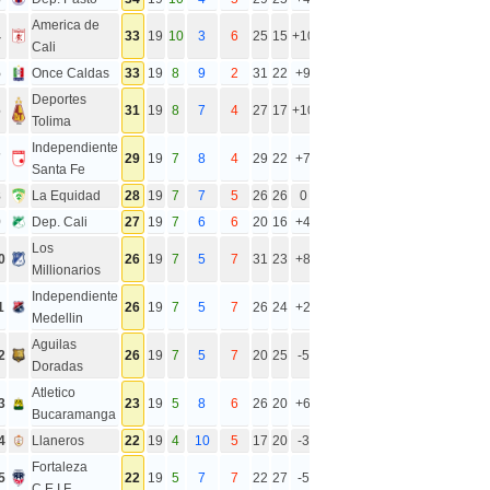
America de
4
33
19
10
3
6
25
15
+10
Cali
5
Once Caldas
33
19
8
9
2
31
22
+9
Deportes
6
31
19
8
7
4
27
17
+10
Tolima
Independiente
7
29
19
7
8
4
29
22
+7
Santa Fe
8
La Equidad
28
19
7
7
5
26
26
0
9
Dep. Cali
27
19
7
6
6
20
16
+4
Los
0
26
19
7
5
7
31
23
+8
Millionarios
Independiente
1
26
19
7
5
7
26
24
+2
Medellin
Aguilas
2
26
19
7
5
7
20
25
-5
Doradas
Atletico
3
23
19
5
8
6
26
20
+6
Bucaramanga
4
Llaneros
22
19
4
10
5
17
20
-3
Fortaleza
5
22
19
5
7
7
22
27
-5
C.E.I.F.