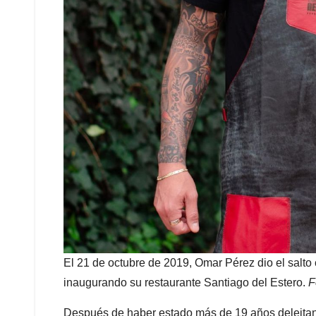
El 21 de octubre de 2019, Omar Pérez dio el salt
inaugurando su restaurante Santiago del Estero.
F
Después de haber estado más de 19 años deleitando