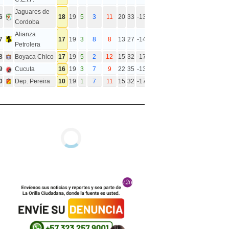
Jaguares de
6
18
19
5
3
11
20
33
-13
Cordoba
Alianza
7
17
19
3
8
8
13
27
-14
Petrolera
8
Boyaca Chico
17
19
5
2
12
15
32
-17
9
Cucuta
16
19
3
7
9
22
35
-13
0
Dep. Pereira
10
19
1
7
11
15
32
-17