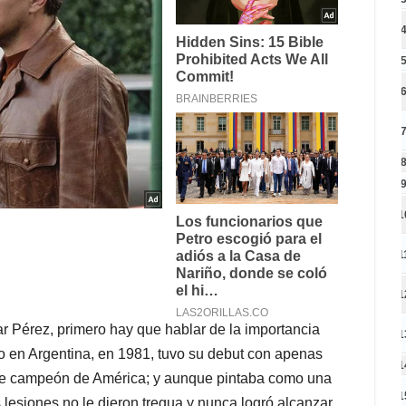
1
1
1
ar Pérez, primero hay que hablar de la importancia
1
do en Argentina, en 1981, tuvo su debut con apenas
1
fue campeón de América; y aunque pintaba como una
1
 lesiones no le dieron tregua y nunca logró alcanzar