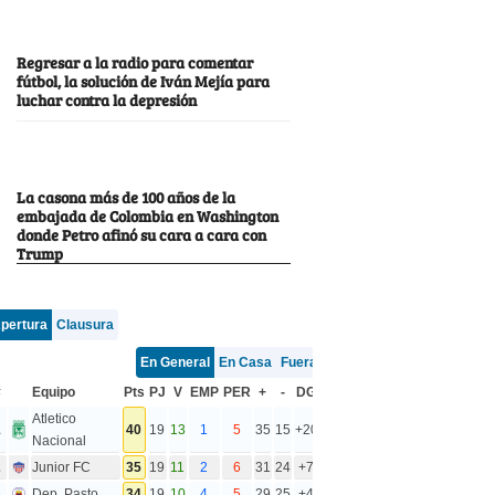
Regresar a la radio para comentar
fútbol, la solución de Iván Mejía para
luchar contra la depresión
La casona más de 100 años de la
embajada de Colombia en Washington
donde Petro afinó su cara a cara con
Trump
pertura
Clausura
En General
En Casa
Fuera
#
Equipo
Pts
PJ
V
EMP
PER
+
-
DG
Atletico
1
40
19
13
1
5
35
15
+20
Nacional
2
Junior FC
35
19
11
2
6
31
24
+7
3
Dep. Pasto
34
19
10
4
5
29
25
+4