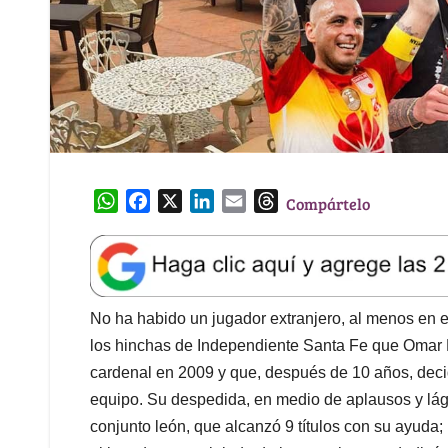
W
F
X
L
E
T
Compártelo
h
a
i
m
h
a
c
n
a
r
t
e
k
i
e
s
b
e
l
a
A
o
d
d
No ha habido un jugador extranjero, al menos en 
p
o
I
s
los hinchas de Independiente Santa Fe que Omar P
p
k
n
cardenal en 2009 y que, después de 10 años, decid
equipo. Su despedida, en medio de aplausos y lágr
conjunto león, que alcanzó 9 títulos con su ayuda;