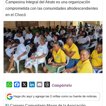
Campesina Integral del Atrato es una organización
comprometida con las comunidades afrodescendientes
en el Chocó
W
F
X
L
E
T
Compártelo
h
a
i
m
h
a
c
n
a
r
t
e
k
i
e
El Consejo Comunitario Mayor de la Asociación