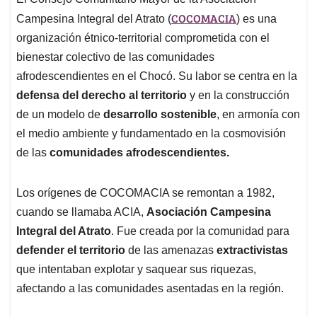
s
b
e
l
a
COCOMACIA
A
o
d
d
Campesina Integral del Atrato (
) es una
p
o
I
s
organización étnico-territorial comprometida con el
p
k
n
bienestar colectivo de las comunidades
afrodescendientes en el Chocó. Su labor se centra en la
defensa del derecho al territorio
y en la construcción
de un modelo de
desarrollo sostenible
, en armonía con
el medio ambiente y fundamentado en la cosmovisión
de las
comunidades afrodescendientes.
Los orígenes de COCOMACIA se remontan a 1982,
cuando se llamaba ACIA,
Asociación Campesina
Integral del Atrato
. Fue creada por la comunidad para
defender el territorio
de las amenazas
extractivistas
que intentaban explotar y saquear sus riquezas,
afectando a las comunidades asentadas en la región.