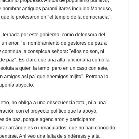
ifican lo propuesto. Ahítos de populismo punitivo,
e nombrar antiguos paramilitares incluido Mancuso,
 que le profesaron en "el templo de la democracia".
ín, ternada por este gobierno, como defensora del
 un error, "el nombramiento de gestores de paz a
 continúa la conspicua señora: "ellos no son, ni
de paz". Es claro que una alta funcionaria como la
soluta a quien la terno, pero en un caso con este,
on amigos así pa' que enemigos mijito". Petrona lo
suponía abyecto.
etro, no obliga a una obsecuencia total, ni a una
ración con el proyecto político que la apoyó.
res de paz, porque agenciaron y participaron
brar arcángeles o inmaculados, que no han conocido
entirse. Ahí veo una falta de sindéresis y alta