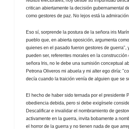
réditos electorales, hoy desde su impunidad descal
critican abiertamente la decisión gubernamental d
como gestores de paz. No lejos está la admiración
Eso sí, sorprende la postura de la señora iris Mar
pueblo que, en abierta oposición, argumenta como
quienes en el pasado fueron gestores de guerra", y
pueden ser, referentes morales en la construcción 
señora Iris, no le debe una sumisión conceptual ab
Petrona Oliveros mi abuela y mi alter ego diría: "c
decía cuando la traición venía de alguien que se 
El hecho de haber sido ternada por el presidente P
obediencia debida, pero si debe exigírsele conside
Descalificar e invalidar el nombramiento de gesto
activamente en la guerra, invita bobamente a nom
el horror de la guerra y no tienen nada de que arrep