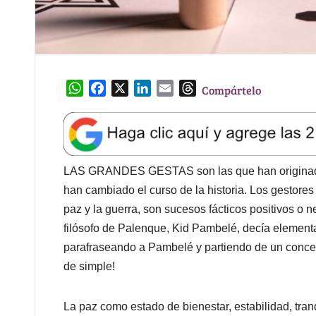
W
F
X
L
E
T
Compártelo
h
a
i
m
h
a
c
n
a
r
t
e
k
i
e
s
b
e
l
a
A
o
d
d
LAS GRANDES GESTAS son las que han originado
p
o
I
s
han cambiado el curso de la historia. Los gestores
p
k
n
paz y la guerra, son sucesos fácticos positivos o 
filósofo de Palenque, Kid Pambelé, decía elementa
parafraseando a Pambelé y partiendo de un concept
de simple!
La paz como estado de bienestar, estabilidad, tran