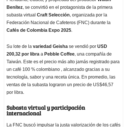
A
o
d
d
p
o
I
s
Benítez
, se convirtió en el protagonista de la primera
p
k
n
subasta virtual
Craft Selección
, organizada por la
Federación Nacional de Cafeteros (FNC) durante la
Cafés de Colombia Expo 2025
.
Su lote de la
variedad Geisha
se vendió por
USD
200,32 por libra
a
Pebble Coffee
, una compañía de
Taiwán. Este es el precio más alto jamás registrado para
un café 100 % colombiano , alcanzado gracias a su
tecnología, sabor y una receta única. En promedio, las
ventas de la subasta lograron un precio de US$46,57
por libra.
Subasta virtual y participación
internacional
La FNC buscó impulsar la justa valorización de los cafés