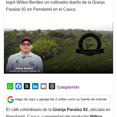
logró Wilton Benítez un cultivador dueño de la Granja
Paraíso 92 en Piendamó en el Cauca
W
F
X
L
E
T
Compártelo
h
a
i
m
h
a
c
n
a
r
t
e
k
i
e
El café colombiano de la
Granja Paraíso 92
, ubicada en
s
b
e
l
a
Piendamó, Cauca, y propiedad del productor
Wilton