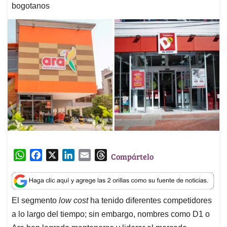
bogotanos
W
F
X
L
E
T
Compártelo
h
a
i
m
h
a
c
n
a
r
t
e
k
i
e
El segmento
low cost
ha tenido diferentes competidores
s
b
e
l
a
a lo largo del tiempo; sin embargo, nombres como D1 o
A
o
d
d