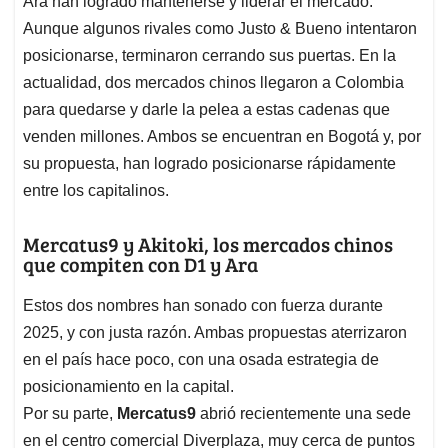
p
o
I
s
Ara han logrado mantenerse y liderar el mercado.
p
k
n
Aunque algunos rivales como Justo & Bueno intentaron
posicionarse, terminaron cerrando sus puertas. En la
actualidad, dos mercados chinos llegaron a Colombia
para quedarse y darle la pelea a estas cadenas que
venden millones. Ambos se encuentran en Bogotá y, por
su propuesta, han logrado posicionarse rápidamente
entre los capitalinos.
Mercatus9 y Akitoki, los mercados chinos
que compiten con D1 y Ara
Estos dos nombres han sonado con fuerza durante
2025, y con justa razón. Ambas propuestas aterrizaron
en el país hace poco, con una osada estrategia de
posicionamiento en la capital.
Por su parte,
Mercatus9
abrió recientemente una sede
en el centro comercial Diverplaza, muy cerca de puntos