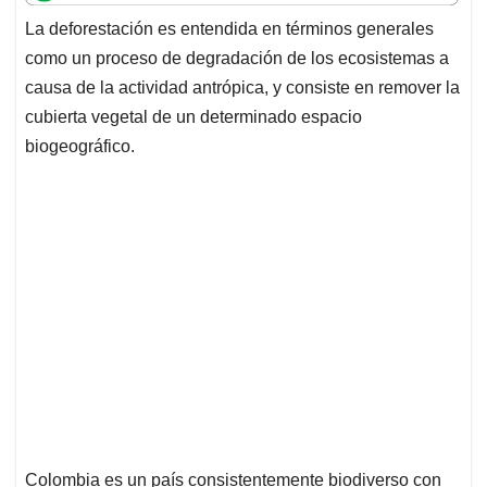
t
e
k
i
e
La deforestación es entendida en términos generales
s
b
e
l
a
como un proceso de degradación de los ecosistemas a
A
o
d
d
p
o
I
s
causa de la actividad antrópica, y consiste en remover la
p
k
n
cubierta vegetal de un determinado espacio
biogeográfico.
Colombia es un país consistentemente biodiverso con