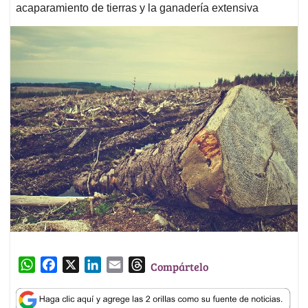
acaparamiento de tierras y la ganadería extensiva
W
F
X
L
E
T
Compártelo
h
a
i
m
h
a
c
n
a
r