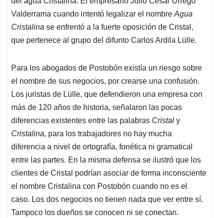
p
o
I
s
del agua Cristalina. El empresario Julio César Urrego
p
k
n
Valderrama cuando intentó legalizar el nombre
Agua
Cristalina
se enfrentó a la fuerte oposición de Cristal,
que pertenece al grupo del difunto Carlos Ardila Lülle.
Para los abogados de Postobón existía un riesgo sobre
el nombre de sus negocios, por crearse una confusión.
Los juristas de Lülle, que defendieron una empresa con
más de 120 años de historia, señalaron las pocas
diferencias existentes entre las palabras
Cristal
y
Cristalina,
para los trabajadores no hay mucha
diferencia a nivel de ortografía, fonética ni gramatical
entre las partes
.
En la misma defensa se ilustró que los
clientes de Cristal podrían asociar de forma inconsciente
el nombre Cristalina con Postobón cuando no es el
caso. Los dos negocios no tienen nada que ver entre sí.
Tampoco los dueños se conocen ni se conectan.