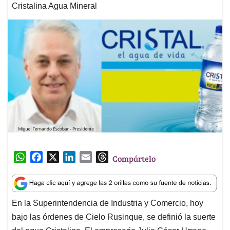
Cristalina Agua Mineral
W
F
X
L
E
T
Compártelo
h
a
i
m
h
a
c
n
a
r
t
e
k
i
e
En la Superintendencia de Industria y Comercio, hoy
s
b
e
l
a
bajo las órdenes de Cielo Rusinque, se definió la suerte
A
o
d
d