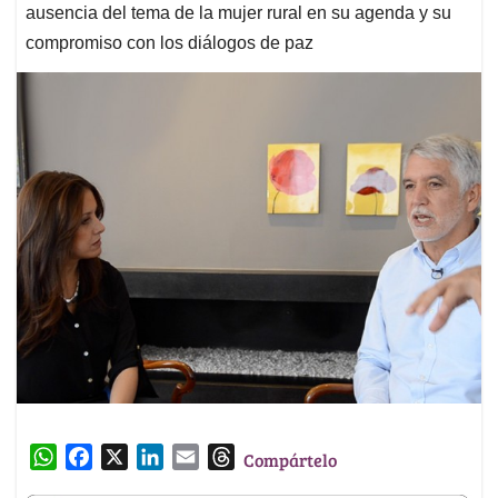
ausencia del tema de la mujer rural en su agenda y su
compromiso con los diálogos de paz
W
F
X
L
E
T
Compártelo
h
a
i
m
h