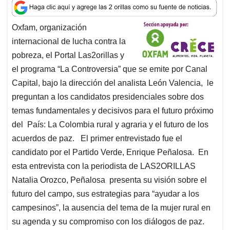
a
c
n
a
r
t
e
k
i
e
Oxfam, organización
s
b
e
l
a
internacional de lucha contra la
A
o
d
d
p
o
I
s
pobreza, el Portal Las2orillas y
p
k
n
el programa “La Controversia” que se emite por Canal
Capital, bajo la dirección del analista León Valencia, le
preguntan a los candidatos presidenciales sobre dos
temas fundamentales y decisivos para el futuro próximo
del País: La Colombia rural y agraria y el futuro de los
acuerdos de paz. El primer entrevistado fue el
candidato por el Partido Verde, Enrique Peñalosa. En
esta entrevista con la periodista de LAS2ORILLAS
Natalia Orozco, Peñalosa presenta su visión sobre el
futuro del campo, sus estrategias para “ayudar a los
campesinos”, la ausencia del tema de la mujer rural en
su agenda y su compromiso con los diálogos de paz.