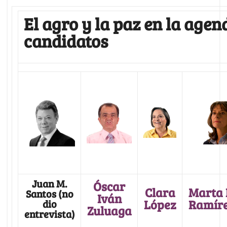
El agro y la paz en la agen
candidatos
Juan M.
Óscar
Clara
Marta 
Santos (no
Iván
López
Ramír
dio
Zuluaga
entrevista)