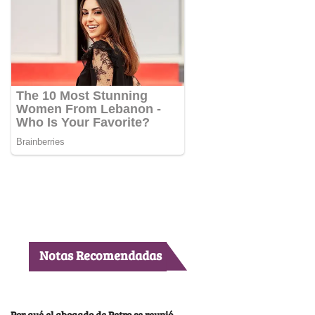
Notas Recomendadas
Por qué el abogado de Petro se reunió