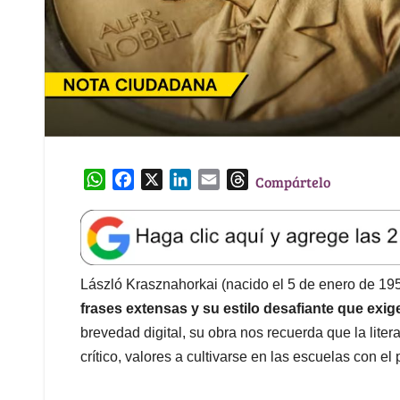
W
F
X
L
E
T
Compártelo
h
a
i
m
h
a
c
n
a
r
t
e
k
i
e
s
b
e
l
a
A
o
d
d
László Krasznahorkai (nacido el 5 de enero de 19
p
o
I
s
frases extensas y su estilo desafiante que exige
p
k
n
brevedad digital, su obra nos recuerda que la lite
crítico, valores a cultivarse en las escuelas con el