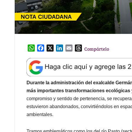
W
F
X
L
E
T
Compártelo
h
a
i
m
h
a
c
n
a
r
t
e
k
i
e
s
b
e
l
a
A
o
d
d
Durante la administración del exalcalde Germá
p
o
I
s
más importantes transformaciones ecológicas 
p
k
n
compromiso y sentido de pertenencia, se recupera
estuvieron abandonados, convirtiéndolos en espacio
ambientales.
Tramos emblemáticos como los del río Pasto (secto