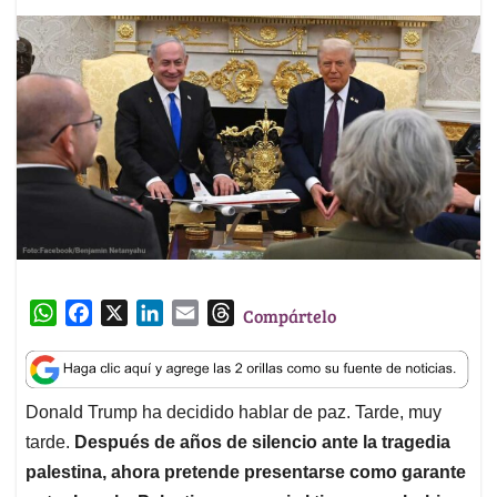
W
F
X
L
E
T
Compártelo
h
a
i
m
h
a
c
n
a
r
t
e
k
i
e
Donald Trump ha decidido hablar de paz. Tarde, muy
s
b
e
l
a
tarde.
Después de años de silencio ante la tragedia
A
o
d
d
p
o
I
s
palestina, ahora pretende presentarse como garante