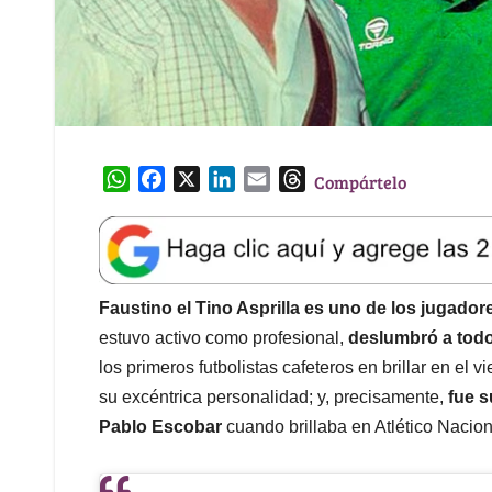
W
F
X
L
E
T
Compártelo
h
a
i
m
h
a
c
n
a
r
t
e
k
i
e
s
b
e
l
a
A
o
d
d
Faustino el Tino Asprilla es uno de los jugador
p
o
I
s
estuvo activo como profesional,
deslumbró a todo
p
k
n
los primeros futbolistas cafeteros en brillar en el v
su excéntrica personalidad; y, precisamente,
fue s
Pablo Escobar
cuando brillaba en Atlético Naciona