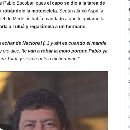
 de Pablo Escobar, pues
el capo se dio a la tarea de
a robándole la motocicleta.
Según afirmó Asprilla,
artel de Medellín había mandado a que le quitaran la
arla a Tuluá y regalársela a un hermano.
echar de Nacional (...) y ahí es cuando él manda
y me dice:
'te van a robar la moto porque Pablo ya
para Tuluá y se la regalo a mi hermano."
1
1
1
1
1
1