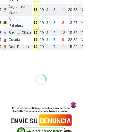
Jaguares de
6
18
19
5
3
11
20
33
-13
Cordoba
Alianza
7
17
19
3
8
8
13
27
-14
Petrolera
8
Boyaca Chico
17
19
5
2
12
15
32
-17
9
Cucuta
16
19
3
7
9
22
35
-13
0
Dep. Pereira
10
19
1
7
11
15
32
-17