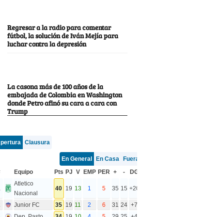
Regresar a la radio para comentar
fútbol, la solución de Iván Mejía para
luchar contra la depresión
La casona más de 100 años de la
embajada de Colombia en Washington
donde Petro afinó su cara a cara con
Trump
pertura
Clausura
En General
En Casa
Fuera
#
Equipo
Pts
PJ
V
EMP
PER
+
-
DG
Atletico
1
40
19
13
1
5
35
15
+20
Nacional
2
Junior FC
35
19
11
2
6
31
24
+7
3
Dep. Pasto
34
19
10
4
5
29
25
+4