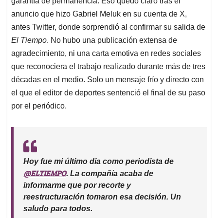
p
o
I
s
garantía de permanencia. Eso quedó claro tras el
p
k
n
anuncio que hizo Gabriel Meluk en su cuenta de X,
antes Twitter, donde sorprendió al confirmar su salida de
El Tiempo
. No hubo una publicación extensa de
agradecimiento, ni una carta emotiva en redes sociales
que reconociera el trabajo realizado durante más de tres
décadas en el medio. Solo un mensaje frío y directo con
el que el editor de deportes sentenció el final de su paso
por el periódico.
Hoy fue mi último dia como periodista de
@ELTIEMPO
. La compañía acaba de
informarme que por recorte y
reestructuración tomaron esa decisión. Un
saludo para todos.