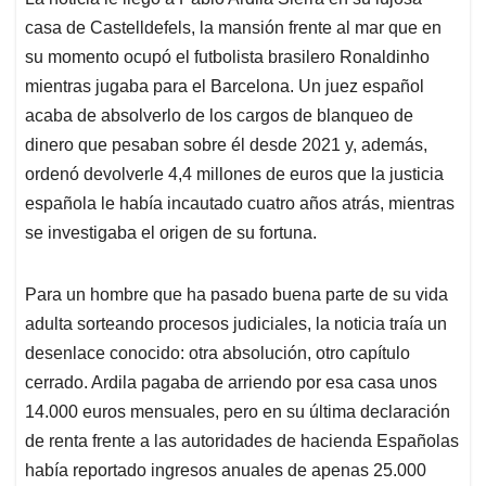
s
b
e
l
a
casa de Castelldefels, la mansión frente al mar que en
A
o
d
d
p
o
I
s
su momento ocupó el futbolista brasilero Ronaldinho
p
k
n
mientras jugaba para el Barcelona. Un juez español
acaba de absolverlo de los cargos de blanqueo de
dinero que pesaban sobre él desde 2021 y, además,
ordenó devolverle 4,4 millones de euros que la justicia
española le había incautado cuatro años atrás, mientras
se investigaba el origen de su fortuna.
Para un hombre que ha pasado buena parte de su vida
adulta sorteando procesos judiciales, la noticia traía un
desenlace conocido: otra absolución, otro capítulo
cerrado. Ardila pagaba de arriendo por esa casa unos
14.000 euros mensuales, pero en su última declaración
de renta frente a las autoridades de hacienda Españolas
había reportado ingresos anuales de apenas 25.000