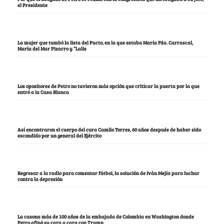
el Presidente
La mujer que tumbó la lista del Pacto, en la que estaba María Fda. Carrascal,
María del Mar Pizarro y “Lalis
Los opositores de Petro no tuvieron más opción que criticar la puerta por la que
entró a la Casa Blanca
Así encontraron el cuerpo del cura Camilo Torres, 60 años después de haber sido
escondido por un general del Ejército
Regresar a la radio para comentar fútbol, la solución de Iván Mejía para luchar
contra la depresión
La casona más de 100 años de la embajada de Colombia en Washington donde
Petro afinó su cara a cara con Trump