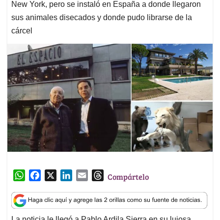
New York, pero se instaló en España a donde llegaron
sus animales disecados y donde pudo librarse de la
cárcel
W
F
X
L
E
T
Compártelo
h
a
i
m
h
a
c
n
a
r
t
e
k
i
e
La noticia le llegó a Pablo Ardila Sierra en su lujosa