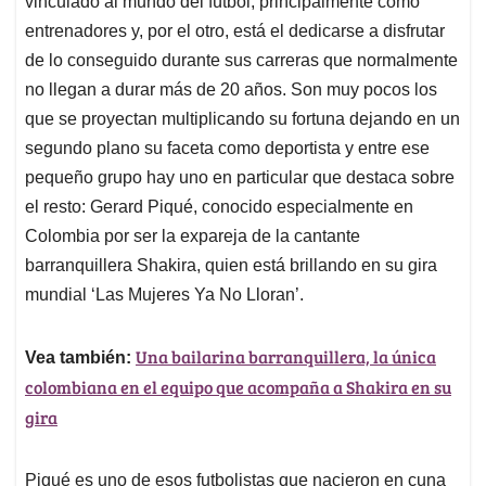
p
o
I
s
vinculado al mundo del fútbol, principalmente como
p
k
n
entrenadores y, por el otro, está el dedicarse a disfrutar
de lo conseguido durante sus carreras que normalmente
no llegan a durar más de 20 años. Son muy pocos los
que se proyectan multiplicando su fortuna dejando en un
segundo plano su faceta como deportista y entre ese
pequeño grupo hay uno en particular que destaca sobre
el resto: Gerard Piqué, conocido especialmente en
Colombia por ser la expareja de la cantante
barranquillera Shakira, quien está brillando en su gira
mundial ‘Las Mujeres Ya No Lloran’.
Una bailarina barranquillera, la única
Vea también:
colombiana en el equipo que acompaña a Shakira en su
gira
Piqué es uno de esos futbolistas que nacieron en cuna