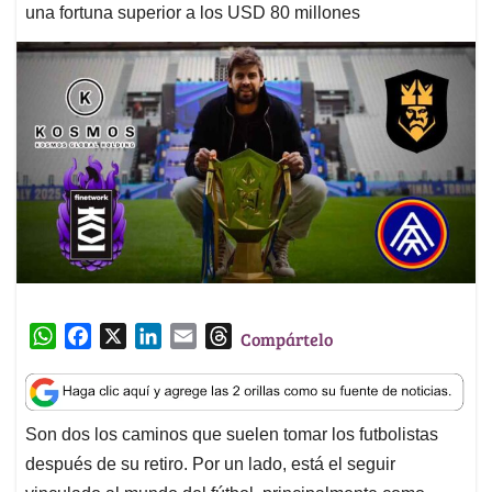
una fortuna superior a los USD 80 millones
W
F
X
L
E
T
Compártelo
h
a
i
m
h
a
c
n
a
r
t
e
k
i
e
Son dos los caminos que suelen tomar los futbolistas
s
b
e
l
a
después de su retiro. Por un lado, está el seguir
A
o
d
d