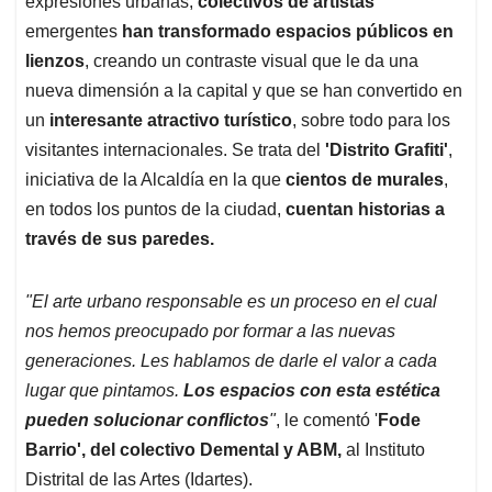
p
o
I
s
expresiones urbanas,
colectivos de artistas
p
k
n
emergentes
han transformado espacios públicos en
lienzos
, creando un contraste visual que le da una
nueva dimensión a la capital y que se han convertido en
un
interesante atractivo turístico
, sobre todo para los
visitantes internacionales. Se trata del
'Distrito Grafiti'
,
iniciativa de la Alcaldía en la que
cientos de murales
,
en todos los puntos de la ciudad,
cuentan historias a
través de sus paredes.
"El arte urbano responsable es un proceso en el cual
nos hemos preocupado por formar a las nuevas
generaciones. Les hablamos de darle el valor a cada
lugar que pintamos.
Los espacios con esta estética
pueden solucionar conflictos
"
, le comentó '
Fode
Barrio', del colectivo Demental y ABM,
al Instituto
Distrital de las Artes (Idartes).