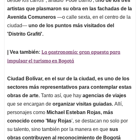
desde los carros"
, añadió 'Fode Barrio', u
no de los tres
artistas que plasmaron su obra en las fachadas de la
Avenida Comuneros
—o calle sexta, en el centro de la
ciudad—
uno de los puntos más visitados del
'Distrito Grafiti'.
La gastronomía: gran apuesta para
| Vea también:
impulsar el turismo en Bogotá
Ciudad Bolívar, en el sur de la ciudad, es uno de los
sectores más representativos para contemplar estas
obras de arte.
Tanto así, que hay
agencias de viajes
que se encargan de
organizar visitas guiadas.
Allí,
personajes como
Michael Esteban Rojas, más
conocido como 'May Rojas
', se destacan no solo por
su talento, sino también por la manera en que
sus
obras contribuyen al reconocimiento de Bogotá