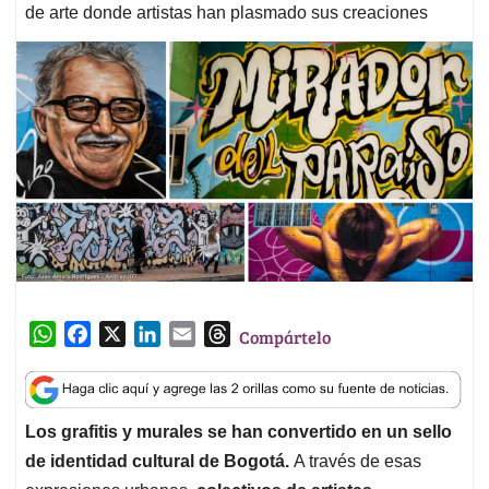
de arte donde artistas han plasmado sus creaciones
W
F
X
L
E
T
Compártelo
h
a
i
m
h
a
c
n
a
r
t
e
k
i
e
Los grafitis y murales se han convertido en un sello
s
b
e
l
a
de identidad cultural de Bogotá.
A través de esas
A
o
d
d